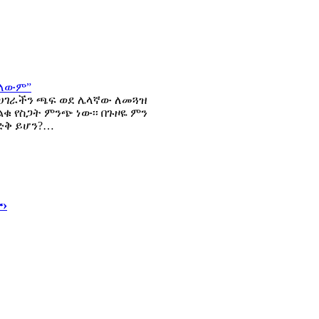
 የሀገራችን ጫፍ ወደ ሌላኛው ለመጓዝ
ቁ የስጋት ምንጭ ነው፡፡ በጉዞዬ ምን
ድቅ ይሆን?…
›