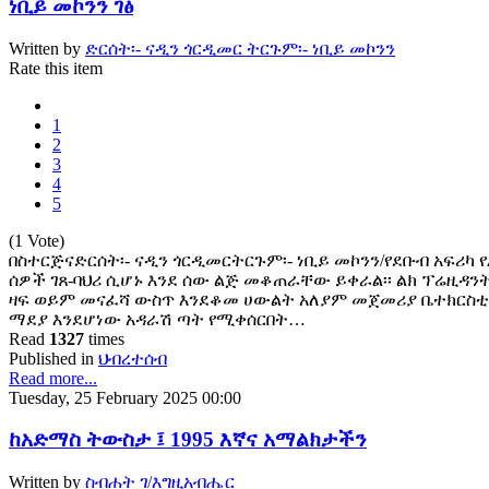
ነቢይ መኮንን ገፅ
Written by
ድርሰት፡- ናዲን ጎርዲመር ትርጉም፡- ነቢይ መኮንን
Rate this item
1
2
3
4
5
(1 Vote)
በስተርጅናድርሰት፡- ናዲን ጎርዲመርትርጉም፡- ነቢይ መኮንን/የደቡብ አፍሪካ 
ሰዎች ገጸ-ባህሪ ሲሆኑ እንደ ሰው ልጅ መቆጠራቸው ይቀራል፡፡ ልክ ፕሬዚዳንት
ዛፍ ወይም መናፈሻ ውስጥ እንደቆመ ሀውልት አለያም መጀመሪያ ቤተክርስቲያ
ማደያ እንደሆነው አዳራሽ ጣት የሚቀሰርበት…
Read
1327
times
Published in
ህብረተሰብ
Read more...
Tuesday, 25 February 2025 00:00
ከአድማስ ትውስታ ፤ 1995 እኛና አማልክታችን
Written by
ስብሐት ገ/እግዚአብሔር