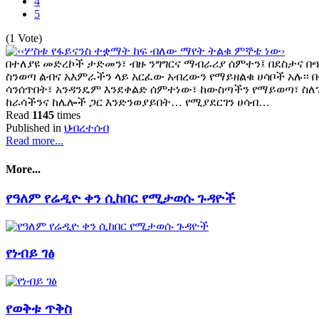
4
5
(1 Vote)
በተለያዩ መድረኮች ታድመን፣ ብዙ ንግግርና ማብራሪያ ሰምተን፤ በደስታና በ
ስንወጣ ልብና አእምራችን ላይ አርፈው አብረውን የማይዘልቁ ሀሳቦች አሉ፡፡
ሳንሰጥበት፣ አንዳንዴም እንደቀልድ ሰምተነው፣ ከውስጣችን የማይወጣ፣ ስለጉ
ከራሳችንና ከሌሎች ጋር እንድንወያይበት… የሚያደርገን ሀሳብ…
Read
1145
times
Published in
ህብረተሰብ
Read more...
More...
የዓለም የሬዲዮ ቀን ሲከበር የሚታወሱ ጉዳዮች
የነብይ ገፅ
የወቅቱ ጥቅስ