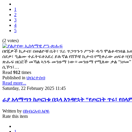
1
2
3
4
5
(2 votes)
በየጁዎች ኪታብ፣ በወልዮቹ ቤት፣ ሃራ ጥጋጥጉን ሥንት ዱዓ ሞልቶዳንዩል አወ
ሰደቃ፣ ዒልሙ ተፈትፍቶአደረ ይሉኛል የሸኾቼ ኪታብ የሚቀራው ጠፍቶ።(የ
ጽሑፍ ዘርፎች መኻል ኣንዱ መንዙማ ነው። መንዙማ የሚለው ቃል “ነዞመ” 
ሲኾን፤…
Read
912
times
Published in
ህብረተሰብ
Read more...
Saturday, 22 February 2025 11:45
ራያ አላማጣን ከጦርነቱ በኋላ እንዳየኋት “የጦርነት ጥሩ፣ የሰ
Written by
በክብረአብ አቦዬ
Rate this item
1