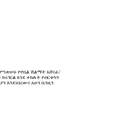
የሥነጽሁፍ የኖቤል ሽልማት አሸናፊ/
 ክሩገርል እንደ ተከሉት የብርቱካን
ን እንደነበረውና አሁን ቤንዚን