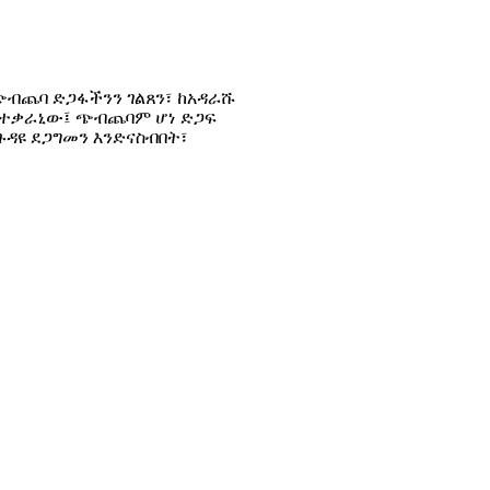
ጭብጨባ ድጋፋችንን ገልጸን፣ ከአዳራሹ
 በተቃራኒው፤ ጭብጨባም ሆነ ድጋፍ
ዳዩ ደጋግመን እንድናስብበት፣