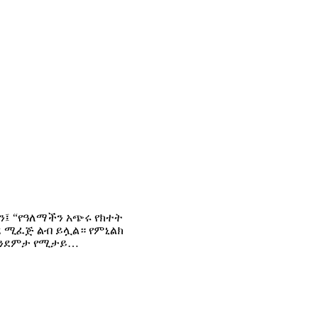
ን፤ “የዓለማችን አጭሩ የክተት
ደ ሚፈጅ ልብ ይሏል። የምኒልክ
 እንደምታ የሚታይ…