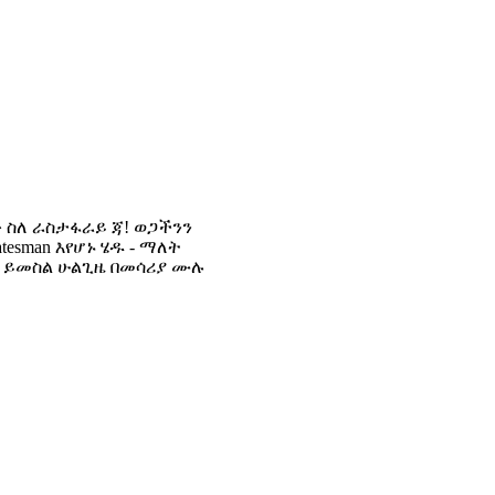
 ስለ ራስታፋራይ ጃ! ወጋችንን
tesman እየሆኑ ሄዱ - ማለት
ል ይመስል ሁልጊዜ በመሳሪያ ሙሉ