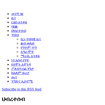
መነሻ ገፅ
ዜና
ርዕስ አንቀፅ
ባህል
ህብረተሰብ
ጥበብ
ኪነ-ጥበባዊ ዜና
ልብ ወለድ
የግጥም ጥግ
አግራሞት
ማራኪ አንቀፅ
ነፃ አስተያየት
የሰሞኑ አጀንዳ
ፖለቲካ በፈገግታ
ከአለም ዙሪያ
ጤና
ንግድና ኢኮኖሚ
Subscribe to this RSS feed
ህብረተሰብ