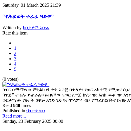
Saturday, 01 March 2025 21:39
“የሕይወት ተፈራ ዓድዋ”
Written by
ከቢኒያም አቡራ
Rate this item
1
2
3
4
5
(0 votes)
ክብር በማማየዐፄ ምኒልክ የክተት አዋጅ በተለያየ የጦር አካዳሚ የሚጠና ሲሆ
ዓዋጅ” ተብሎ ይጠራል። አብዛኛው የጦር አዋጅ ከሃያ ገጽ እስከ መቶ ገጽ እን
ወርቃማው የክተት ዐዋጅ አንድ ገጽ ባትሞላም፥ ብዙ የሚፈከርበትና በብዙ
Read
940
times
Published in
ህብረተሰብ
Read more...
Sunday, 23 February 2025 00:00