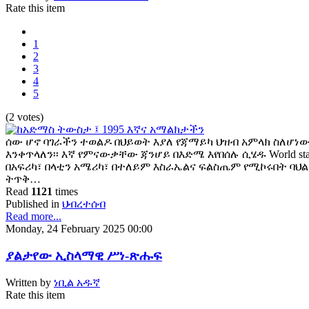
Rate this item
1
2
3
4
5
(2 votes)
ሰው ሆኖ ባገራችን ተወልዶ በህይወት እያለ የጃማይካ ህዝብ አምላክ ስለሆነው
እንቀጥላለን፡፡ እኛ የምናውቃቸው ጃንሆይ በእድሜ እየበሰሉ ሲሄዱ World sta
በአፍሪካ፣ በላቲን አሜሪካ፣ በተለይም እስራኤልና ፍልስጤም የሚኮሩበት ባህ
ትጥቅ…
Read
1121
times
Published in
ህብረተሰብ
Read more...
Monday, 24 February 2025 00:00
ያልታየው ኢስላማዊ ሥነ-ጽሑፍ
Written by
ነቢል አዱኛ
Rate this item