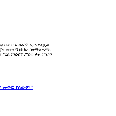
ል ቤት፣ ‘ኑ ብሉኝ’ እያለ የቂሷው
ጃኖ መንዙማ)፨ ከኢስላማዊ የሥነ-
ከሚል የዓረብኛ ሥርወ-ቃል የሚገኝ
ላም መጥፎ የለውም”