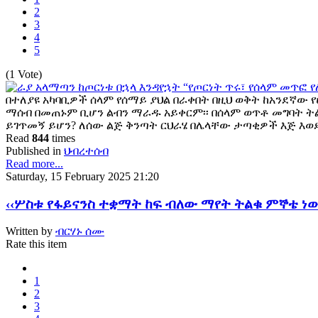
2
3
4
5
(1 Vote)
በተለያዩ አካባቢዎች ሰላም የሰማይ ያህል በራቀበት በዚህ ወቅት ከአንደኛው
ማሰብ በመጠኑም ቢሆን ልብን ማራዱ አይቀርም፡፡ በሰላም ወጥቶ መግባት ትል
ይገጥመኝ ይሆን? ለሰው ልጅ ቅንጣት ርህራሄ በሌላቸው ታጣቂዎች እጅ እወ
Read
844
times
Published in
ህብረተሰብ
Read more...
Saturday, 15 February 2025 21:20
‹‹ሦስቱ የፋይናንስ ተቋማት ከፍ ብለው ማየት ትልቁ ምኞቴ ነው
Written by
ብርሃኑ ሰሙ
Rate this item
1
2
3