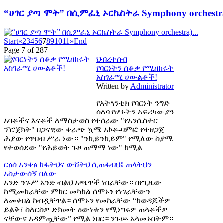
“ሀገር ያጣ ሞት” በሲምፈኒ ኦርኬስትራ Symphony orchestra)
Start
«
2
3
4
5
6
7
8
9
10
11
»
End
Page 7 of 287
ህብረተሰብ
የባርነትን ሰቆቃ የሚዘክሩት
አስገራሚ ሀውልቶች!
Written by
Administrator
የአትላንቲክ የባርነት ንግድ
ሰለባ የሆኑትን አፍሪካውያን
አባቶችና እናቶች ለማስታወስ የተሰራው "የአንሴስተር
ፕሮጀክት" በጋናዊው ቀራጭ ኳሜ አኮቶ-ባምፎ የተዘጋጀ
ሕያው የጥበብ ሥራ ነው። "ንኪይንኪይም" የሚለው ስያሜ
የተወሰደው "የሕይወት ጉዞ ጠማማ ነው" ከሚል
ርዕሰ አንቀፅ
ክፋትህና ውሸትህ ሲጠፋብህ፤ ጠላትህን
አስታውሰኝ በለው
አንድ ንጉሥ አንድ ብልህ አጫዋች ነበራቸው። በየጊዜው
ከሚመክራቸው ምክር መካከል ሰሞኑን የነገራቸውን
ለመቀበል ከብዷቸዋል። ሰሞኑን የመከራቸው “ከወዳጆችዎ
ይልቅ፣ ስለርስዎ ድክመት ዕውነቱን የሚነግሩዎ ጠላቶችዎ
ናቸውና አዳምጧቸው” የሚል ነበር። ንጉሡ አላመኑበትም።