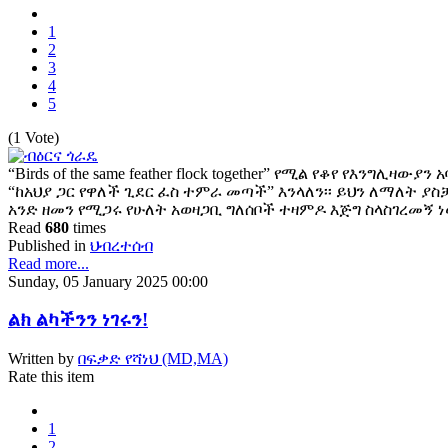
1
2
3
4
5
(1 Vote)
“Birds of the same feather flock together” የሚል የቆየ የእንግሊዛ
“ከአህያ ጋር የዋለች ጊደር ፈስ ተምራ መጣች” እንላለን፡፡ ይህን ለማለት ያ
አንድ ዘመን የሚጋሩ የሁለት አወዛጋቢ ግለሰቦች ተዛምዶ እጅግ ስላስገረመኝ 
Read
680
times
Published in
ህብረተሰብ
Read more...
Sunday, 05 January 2025 00:00
ልክ ልካችንን ነገሩን!
Written by
በፍቃድ የሻነህ (MD,MA)
Rate this item
1
2