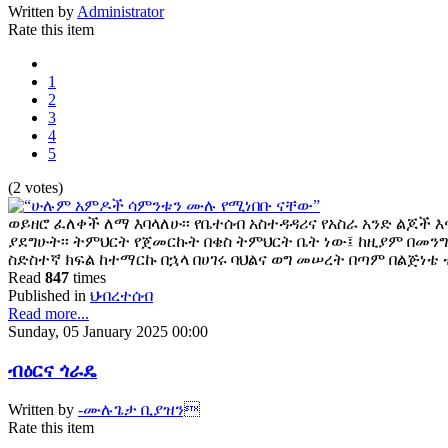
Written by
Administrator
Rate this item
1
2
3
4
5
(2 votes)
ወይዘሮ ፈለቀች ለማ እባላለሁ፡፡ የቤተሰብ አስተዳዳሪና የአስራ አንድ ልጆች እ
ያደግሁት፡፡ ትምህርት የጀመርኩት በቄስ ትምህርት ቤት ነው፤ ከዚያም በመን
ስድስተኛ ክፍል ከተማርኩ በኋላ በሀገሩ ባህልና ወግ መሠረት በጣም በልጅነቴ
Read
847
times
Published in
ህብረተሰብ
Read more...
Sunday, 05 January 2025 00:00
ብዕርና ጎራዴ
Written by
-ሙሉጌታ ቢያዝን
Rate this item