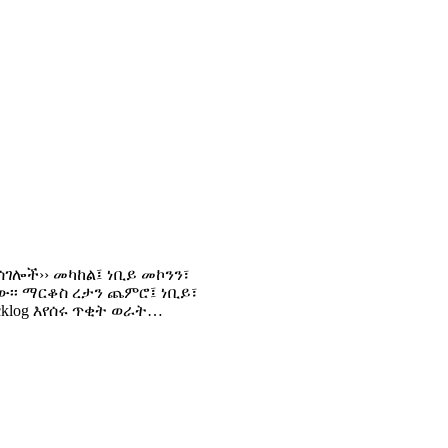
 ሰገሎች›› መካከል፤ ነቢይ መኮንን፣
ው፡፡ ማርቆስ ረታን ጨምሮ፤ ነቢይ፣
cklog እየሰሩ ጥቂት ወራት…