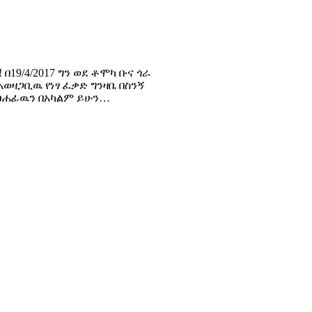
19/4/2017 ግን ወደ ቶሞካ ቡና ጎራ
አወዛጋቢዉ የነፃ ፈቃድ ግንዛቤ በስንኝ
፡ ፀሐፊዉን በአካልም ይሁን…