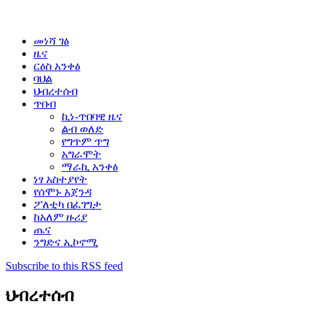
መነሻ ገፅ
ዜና
ርዕስ አንቀፅ
ባህል
ህብረተሰብ
ጥበብ
ኪነ-ጥበባዊ ዜና
ልብ ወለድ
የግጥም ጥግ
አግራሞት
ማራኪ አንቀፅ
ነፃ አስተያየት
የሰሞኑ አጀንዳ
ፖለቲካ በፈገግታ
ከአለም ዙሪያ
ጤና
ንግድና ኢኮኖሚ
Subscribe to this RSS feed
ህብረተሰብ