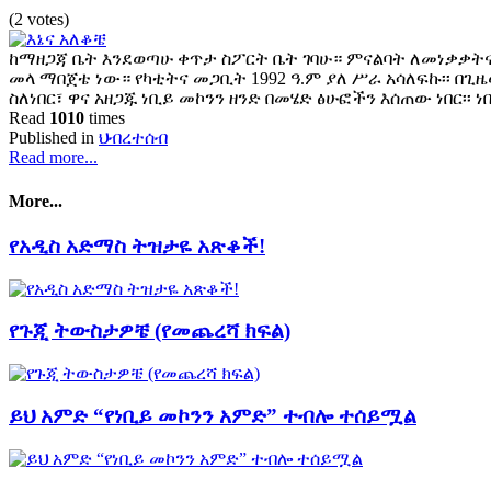
(2 votes)
ከማዘጋጃ ቤት እንደወጣሁ ቀጥታ ስፖርት ቤት ገባሁ። ምናልባት ለመነቃቃት
መላ ማበጀቴ ነው። የካቲትና መጋቢት 1992 ዓ.ም ያለ ሥራ አሳለፍኩ፡፡ በ
ስለነበር፣ ዋና አዘጋጁ ነቢይ መኮንን ዘንድ በመሄድ ፅሁፎችን እሰጠው ነበር፡
Read
1010
times
Published in
ህብረተሰብ
Read more...
More...
የአዲስ አድማስ ትዝታዬ አጽቆች!
የጉጂ ትውስታዎቼ (የመጨረሻ ክፍል)
ይህ አምድ “የነቢይ መኮንን አምድ” ተብሎ ተሰይሟል