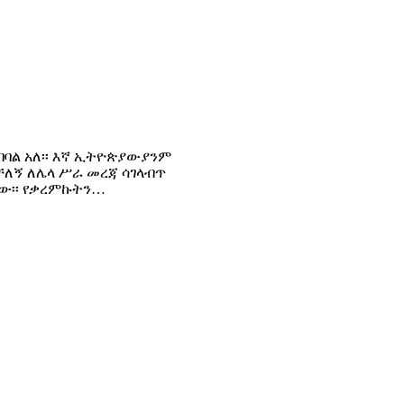
ውያን አባባል አለ፡፡ እኛ ኢትዮጵያውያንም
ስቻለኝ ለሌላ ሥራ መረጃ ሳገላብጥ
ነው፡፡ የቃረምኩትን…