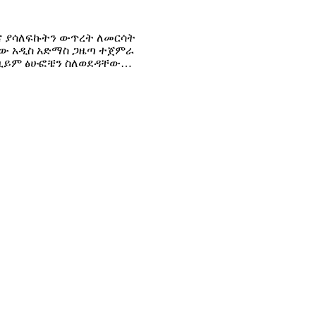
ና ያሳለፍኩትን ውጥረት ለመርሳት
ጊዜው አዲስ አድማስ ጋዜጣ ተጀምራ
፡ ነቢይም ፅሁፎቼን ስለወደዳቸው…