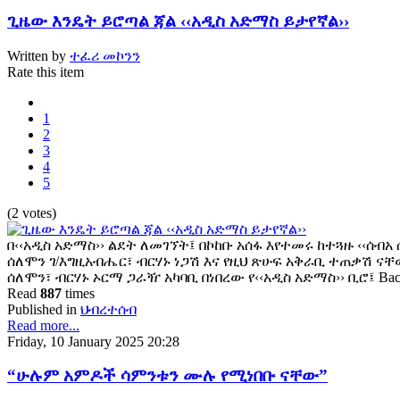
ጊዜው እንዴት ይሮጣል ጃል ‹‹አዲስ አድማስ ይታየኛል››
Written by
ተፈሪ መኮንን
Rate this item
1
2
3
4
5
(2 votes)
በ‹‹አዲስ አድማስ›› ልደት ለመገኘት፤ በኮከቡ አሰፋ እየተመሩ ከተጓዙ ‹‹ሰብአ
ሰለሞን ገ/እግዚአብሔር፣ ብርሃኑ ነጋሽ እና የዚህ ጽሁፍ አቅራቢ ተጠቃሽ ናቸ
ሰለሞን፣ ብርሃኑ ኦርማ ጋራዥ አካባቢ በነበረው የ‹‹አዲስ አድማስ›› ቢሮ፤ Ba
Read
887
times
Published in
ህብረተሰብ
Read more...
Friday, 10 January 2025 20:28
“ሁሉም አምዶች ሳምንቱን ሙሉ የሚነበቡ ናቸው”