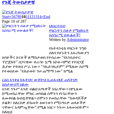
የጉጂ ትውስታዎቼ
Start
«
5
6
7
8
9
10
11
12
13
14
»
End
Page 10 of 287
ህብረተሰብ
የባርነትን ሰቆቃ የሚዘክሩት
አስገራሚ ሀውልቶች!
Written by
Administrator
የአትላንቲክ የባርነት ንግድ
ሰለባ የሆኑትን አፍሪካውያን
አባቶችና እናቶች ለማስታወስ የተሰራው "የአንሴስተር
ፕሮጀክት" በጋናዊው ቀራጭ ኳሜ አኮቶ-ባምፎ የተዘጋጀ
ሕያው የጥበብ ሥራ ነው። "ንኪይንኪይም" የሚለው ስያሜ
የተወሰደው "የሕይወት ጉዞ ጠማማ ነው" ከሚል
ርዕሰ አንቀፅ
ክፋትህና ውሸትህ ሲጠፋብህ፤ ጠላትህን
አስታውሰኝ በለው
አንድ ንጉሥ አንድ ብልህ አጫዋች ነበራቸው። በየጊዜው
ከሚመክራቸው ምክር መካከል ሰሞኑን የነገራቸውን
ለመቀበል ከብዷቸዋል። ሰሞኑን የመከራቸው “ከወዳጆችዎ
ይልቅ፣ ስለርስዎ ድክመት ዕውነቱን የሚነግሩዎ ጠላቶችዎ
ናቸውና አዳምጧቸው” የሚል ነበር። ንጉሡ አላመኑበትም።
ስለዚህ