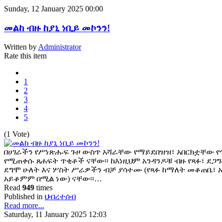
Sunday, 12 January 2025 00:00
መልከ ብዙ ከያኒ ነቢይ መኮንን!
Written by
Administrator
Rate this item
1
2
3
4
5
(1 Vote)
በሀገራችን የሥነጽሑፍ ጉዞ ውስጥ አሻራቸው የማይደበዝዝ፣ አበርክቷቸው የ
የሚጠቀሱ ጸሐፍት ጥቂቶች ናቸው፡፡ ከእነዚህም አንዳንዶቹ ብዙ የጻፉ፣ ደ
ደግሞ ሁለት እና ሦስት ሥራዎችን ብቻ ያሳተሙ (የጻፉ ከማለት መቆጠቤ፣
አይቆምም በሚል ነው) ናቸው፡፡…
Read
949
times
Published in
ህብረተሰብ
Read more...
Saturday, 11 January 2025 12:03