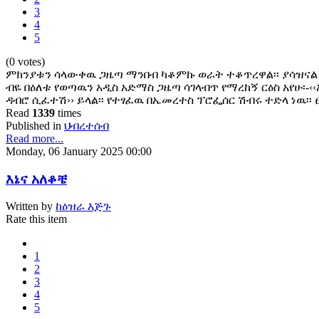
3
4
5
(0 votes)
ምክንያቱን ሳላውቀዉ ጋዜጣ ማንበብ ካቆምኩ ወራት ተቆጥረዋል፡፡ ያሳዝናል! በ
ብዬ በዕለቱ የወጣዉን አዲስ አድማስ ጋዜጣ ሳገላብጥ የማረከኝ ርዕስ አየሁ፡-‹‹
ዳብሮ ሲፈተሽ›› ይላል፡፡ የተፃፈዉ በኤመረተስ ፕሮፌሰር ሽብሩ ተድላ ነዉ፡
Read
1339
times
Published in
ህብረተሰብ
Read more...
Monday, 06 January 2025 00:00
እኔና አለቆቼ
Written by
ከዕዝራ እጅጉ
Rate this item
1
2
3
4
5