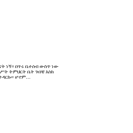
ናት ነኝ፡፡ በጥሩ ቤተሰብ ውስጥ ነው
ግሥት ትምህርት ቤት ገብቼ እስከ
 ተዳርኩ፡፡ ሆኖም…