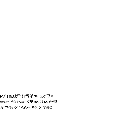
ጎላ፣ በዚህም ስማቸው በደማቁ
ጋግመው ያሳተሙ ናቸው፡፡ ከፊሎቹ
 አለማሳተም ላለመጻፍ ምስክር