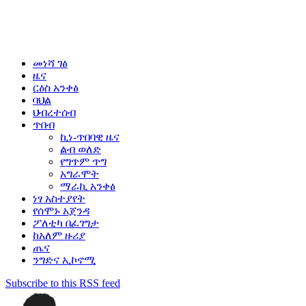
መነሻ ገፅ
ዜና
ርዕስ አንቀፅ
ባህል
ህብረተሰብ
ጥበብ
ኪነ-ጥበባዊ ዜና
ልብ ወለድ
የግጥም ጥግ
አግራሞት
ማራኪ አንቀፅ
ነፃ አስተያየት
የሰሞኑ አጀንዳ
ፖለቲካ በፈገግታ
ከአለም ዙሪያ
ጤና
ንግድና ኢኮኖሚ
Subscribe to this RSS feed