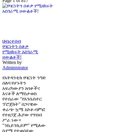
Page 1 of 817
ህብረተሰብ
የባርነትን ሰቆቃ
የሚዘክሩት አስገራሚ
ሀውልቶች!
Written by
Administrator
የአትላንቲክ የባርነት ንግድ
ሰለባ የሆኑትን
አፍሪካውያን አባቶችና
እናቶች ለማስታወስ
የተሰራው "የአንሴስተር
ፕሮጀክት" በጋናዊው
ቀራጭ ኳሜ አኮቶ-ባምፎ
የተዘጋጀ ሕያው የጥበብ
ሥራ ነው።
"ንኪይንኪይም" የሚለው
ስያሜ የተወሰደው