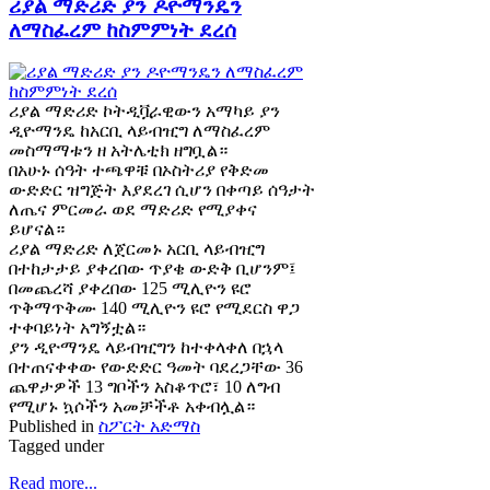
ሪያል ማድሪድ ያን ዶዮማንዴን
ለማስፈረም ከስምምነት ደረሰ
ሪያል ማድሪድ ኮትዲቯራዊውን አማካይ ያን
ዲዮማንዴ ከአርቢ ላይብዢግ ለማስፈረም
መስማማቱን ዘ አትሌቲክ ዘግቧል።
በአሁኑ ሰዓት ተጫዋቹ በኦስትሪያ የቅድመ
ውድድር ዝግጅት እያደረገ ሲሆን በቀጣይ ሰዓታት
ለጤና ምርመራ ወደ ማድሪድ የሚያቀና
ይሆናል።
ሪያል ማድሪድ ለጀርመኑ አርቢ ላይብዢግ
በተከታታይ ያቀረበው ጥያቄ ውድቅ ቢሆንም፤
በመጨረሻ ያቀረበው 125 ሚሊዮን ዩሮ
ጥቅማጥቅሙ 140 ሚሊዮን ዩሮ የሚደርስ ዋጋ
ተቀባይነት አግኝቷል።
ያን ዲዮማንዴ ላይብዢግን ከተቀላቀለ በኋላ
በተጠናቀቀው የውድድር ዓመት ባደረጋቸው 36
ጨዋታዎች 13 ግቦችን አስቆጥሮ፣ 10 ለግብ
የሚሆኑ ኳሶችን አመቻችቶ አቀብሏል።
Published in
ስፖርት አድማስ
Tagged under
Read more...