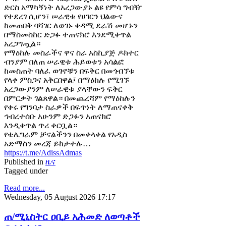
ድርስ አማካኝነት ለአረጋውያኑ ልዩ የምሳ ግብዥ
የተደረገ ሲሆን፣ ሠራዊቱ የሀገርን ህልውና
ከመጠበቅ ባሻገር ለወገኑ ቀዳሚ ደራሽ መሆኑን
በማስመስከር ድጋፉ ተጠናክሮ እንደሚቀጥል
አረጋግጧል።
የማዕከሉ መስራችና ዋና ስራ አስኪያጅ ዶክተር
ብንያም በለጠ ሠራዊቱ ሕይወቱን አሳልፎ
ከመስጠት ባለፈ ወገኖቹን በፍቅር በመጎብኘቱ
የላቀ ምስጋና አቅርበዋል፤ በማዕከሉ የሚገኙ
አረጋውያንም ለሠራዊቱ ያላቸውን ፍቅር
በምርቃት ገልጸዋል። በመጨረሻም የማዕከሉን
የቀሩ የግንባታ ስራዎች በፍጥነት ለማጠናቀቅ
ኅብረተሰቡ አሁንም ድጋፉን አጠናክሮ
እንዲቀጥል ጥሪ ቀርቧል።
የቴሌግራም ቻናልችንን በመቀላቀል የአዲስ
አድማስን መረጃ ይከታተሉ…
https://t.me/AdissAdmas
Published in
ዜና
Tagged under
Read more...
Wednesday, 05 August 2026 17:17
ጠ/ሚኒስትር ዐቢይ አሕመድ ለወጣቶች