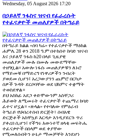
Wednesday, 05 August 2026 17:20
በኃይለኛ ንፋስና ዝናብ የፈራረሱት
የተፈናቃዮች መጠለያዎች በትግራይ
በትግራይ ክልል «ሰባ ካሬ» የተፈናቃዮች ማዕከል
ሐምሌ 28 ቀን 2018 ዓ.ም በተከሰተ ከባድ ዝናብ
እና ኃይለኛ ንፋስ ከ20 በላይ ጊዜያዊ
መጠለያዎች ሙሉ በሙሉ መውደማቸው
ተዘግቧል፡፡ አውሎ ነፋሱ መጠለያዎቹን ለኑሮ
የማይመቹ በማድረግ የነዋሪዎችን ንብረት
ያወደመ ሲሆን፤ አረጋውያንን ጨምሮ በርካታ
ሰዎች ጉዳት ደርሶባቸው ወደ ህክምና ተቋማት
ተወስደዋል።
ይህ አስከፊ አደጋ ቀድሞውንም አስቸጋሪ
ሕይወት ለሚመሩት ተፈናቃዮች ተጨማሪ ከባድ
ፈተና ሆኗል። «ጽላል» የተባለው የምዕራብ
ትግራይ የህብረተሰብ ድርጅት፣ ሰብአዊ
ድርጅቶች አስቸኳይ እርዳታ እንዲያደርጉ ጥሪ
ያቀረበ ሲሆን፤ የችግሩ እውነተኛ ዘላቂ መፍትሔ
ተፈናቃዮች በሰላም ወደ ቀያቸው
የሚመለሱበትን ሁኔታ ማመቻቸት እንደሆነ