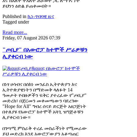
እና ከእለት ተእለት ሕይወት ጋር ለማገናኘት
ይህንን ዕድል ይጠቀሙበት።
Published in
ኪነ-ጥበባዊ ዜና
Tagged under
Read more...
Friday, 07 August 2026 07:39
"ጦቢያ" በአውሮፓ ከተሞች ሥራዎቹን
ሊያቀርብ ነው
በነፃ ሀሳብና በሰከነ መንፈስ ኢትዮጵያን እና
ኢትዮጵያዊነትን በማድመቅ ላለፉት 14
ዓመታት የብዙዎችን ፍቅር ያተረፈው የ"ጦቢያ"
መድረክ፣ በጀርመን መቀመጫውን ባደረገው
"Hope for All" ግብረ ሰናይ ድርጅት አዘጋጅነት
በተለያዩ የአውሮፓ ከተሞች አጓጊ ዝግጅቶቹን
ሊያቀርብ ነው።
በገጣሚ ምስራቅ ተረፈ መስራችነት የሚመራው
ይህ መድረክ እንደ አውሮፓውያን አቆጣጠር