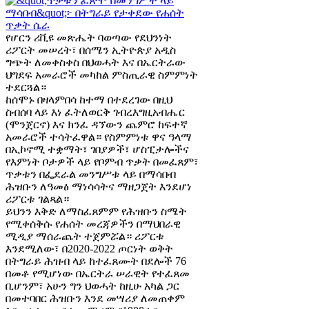
የሆርን ሪቪዩ መጽሔት ባወጣው የደህንነት
ሪፖርት መሠረት፣ በሰሜን ኢትዮጵያ አዲስ
ግጭት ለመቀስቀስ በህወሓት እና በኤርትራው
ህግደፍ አመራሮች መካከል ምስጢራዊ ስምምነት
ተደርጓል።
ከሰሞኑ በዛላምበሳ ከተማ በተደረገው በዚህ
ስብሰባ ላይ እነ ፈትለወርቅ ገብረእግዚአብሔር
(ሞንጀርኖ) እና ክንፈ ዳኘውን ጨምሮ ከፍተኛ
አመራሮች ተሳትፈዋል። የስምምነቱ ዋና ዓላማ
በኢኮኖሚ ተቋማት፣ ገበያዎች፣ ሆስፒታሎችና
የእምነት ቦታዎች ላይ የቦምብ ጥቃት በመፈጸም፣
ጥቃቱን በፌደራል መንግሥቱ ላይ በማሳበብ
ሕዝቡን ለዓመፅ ማነሳሳትና ማዘጋጀት እንደሆነ
ሪፖርቱ ገልጻል።
ይህንን እቅድ ለማስፈጸምም የሕዝቡን ስሜት
የሚቀሰቅሱ የሐሰት መረጃዎችን በማህበራዊ
ሚዲያ ማሰራጨት ተጀምሯል። ሪፖርቱ
እንደሚለው፣ በ2020-2022 ጦርነት ወቅት
በትግራይ ሕዝብ ላይ ከተፈጸሙት በደሎች 76
በመቶ የሚሆነው በኤርትራ ሠራዊት የተፈጸመ
ቢሆንም፣ አሁን ግን ህወሓት ከዚሁ አካል ጋር
በመተባበር ሕዝቡን እንደ መሣሪያ ለመጠቀም