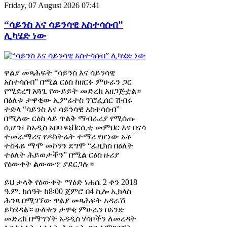
Friday, 07 August 2026 07:41
“ሳይንስ እና ሳይንሳዊ አስተሳሰብ”
ሊካሄድ ነው
ዋልያ መጻሕፍት “ሳይንስ እና ሳይንሳዊ
አስተሳሰብ” በሚል ርዕስ ከዘርፉ ምሁራን ጋር
የሚደረግ አጓጊ የውይይት መድረክ አዘጋጅቷል።
በዕለቱ ታዋቂው ኢምሬተስ ፕሮፌሰር ሽብሩ
ተድላ “ሳይንስ እና ሳይንሳዊ አስተሳሰብ”
በሚለው ርዕስ ላይ ጥልቅ ማብራሪያ የሚሰጡ
ሲሆን፣ ከአዲስ አበባ ዩኒቨርሲቲ መምህር እና በናሳ
ተመራማሪና የዶክትሬት ተማሪ የሆነው አቶ
ተስፋዬ ማሞ መኮንን ደግሞ “ፊዚክስ በዕለት
ተዕለት ሕይወታችን” በሚል ርዕስ ዙሪያ
የዕውቀት ልውውጥ ያደርጋሉ።
ይህ ታላቅ የዕውቀት ማዕድ ነሐሴ 2 ቀን 2018
ዓ.ም. ከሰዓት ከ8፡00 ጀምሮ በ4 ኪሎ ኢክላስ
ሕንጻ በሚገኘው ዋልያ መጻሕፍት አዳራሽ
ይካሄዳል። ሁለቱን ታዋቂ ምሁራን በአንድ
መድረክ በማግኘት አዳዲስ ሃሳቦችን ለመረዳት