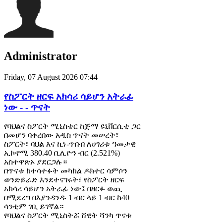
Administrator
Friday, 07 August 2026 07:44
የስፖርት ዘርፍ አክሳሪ ሳይሆን አትራፊ
ነው - - ጥናት
የባህልና ስፖርት ሚኒስቴር ከጅማ ዩኒቨርሲቲ ጋር
በመሆን ባቀረበው አዲስ ጥናት መሠረት፣
ስፖርት፣ ባህል እና ኪነ-ጥበብ ለሀገሪቱ ዓመታዊ
ኢኮኖሚ 380.40 ቢሊዮን ብር (2.521%)
አስተዋጽኦ ያደርጋሉ።
በጥናቱ ከተሳተፉት መካከል ዶክተር ሳምሶን
ወንድይራድ እንደተናገሩት፣ የስፖርት ዘርፍ
አክሳሪ ሳይሆን አትራፊ ነው፤ በዘርፉ ወጪ
በሚደረግ በእያንዳንዱ 1 ብር ላይ 1 ብር ከ40
ሳንቲም ገቢ ይገኛል።
የባህልና ስፖርት ሚኒስትሯ ሸዊት ሻንካ ጥናቱ