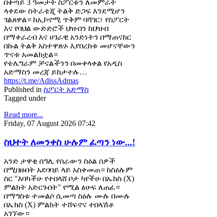
በቀጣይ 3 ዓመታት ስፖርቱን ለመምራት
ላቀደው ስትራቴጂ ትልቅ ድጋፍ እንደሚሆን
ገልጸዋል። ከኢኮኖሚ ጥቅም ባሻገር፣ የስፖርት
እና የባህል ውድድሮች ህዝብን ከህዝብ
በማቀራረብ እና ሀገራዊ አንድነትን በማጠናከር
በኩል ትልቅ አስተዋጽኦ እያበረከቱ መሆናቸውን
ጥናቱ አመልክቷል።
የቴሌግራም ቻናልችንን በመቀላቀል የአዲስ
አድማስን መረጃ ይከታተሉ…
https://t.me/AdissAdmas
Published in
ስፖርት አድማስ
Tagged under
Read more...
Friday, 07 August 2026 07:42
ስህተት ለመንቀስ ሁሉም ፈጣን ነው...!
አንድ ታዋቂ ሰዓሊ የሰራውን ስዕል ሰዎች
በሚበዙበት አደባባይ ላይ አስቀመጠ። ከስዕሉም
ስር "እባካችሁ የተበላሸ ቦታ ካየችሁ በኤክስ (X)
ምልክት አድርጉበት" የሚል ፅሁፍ ለጠፈ።
በማግስቱ ተመልሶ ሲመጣ ስዕሉ ሙሉ በሙሉ
በኤክስ (X) ምልክት ተሸፍኖና ተበላሽቶ
አገኘው።