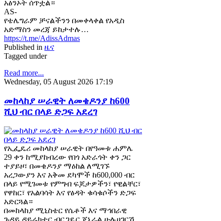
አፅንኦት ሰጥቷል።
AS-
የቴሌግራም ቻናልችንን በመቀላቀል የአዲስ
አድማስን መረጃ ይከታተሉ…
https://t.me/AdissAdmas
Published in
ዜና
Tagged under
Read more...
Wednesday, 05 August 2026 17:19
መከላከያ ሠራዊት ለመቄዶንያ ከ600
ሺህ ብር በላይ ድጋፍ አደረገ
የኢፌዴሪ መከላከያ ሠራዊት በየዓመቱ ሐምሌ
29 ቀን ከሚያከብረው የበጎ አድራጎት ቀን ጋር
ተያይዞ፣ በመቄዶንያ ማዕከል ለሚገኙ
አረጋውያን እና አቅመ ደካሞች ከ600,000 ብር
በላይ የሚገመቱ የምግብ ፍጆታዎችን፣ የዊልቸር፣
የዋከር፣ የአልባሳት እና የፅዳት ቁሳቁሶችን ድጋፍ
አድርጓል።
በመከላከያ ሚኒስቴር የሴቶች እና ማኅበራዊ
ጉዳይ ዳይሬክተር ብርጋዴር ጄኔራል ሁሉሀገርሽ