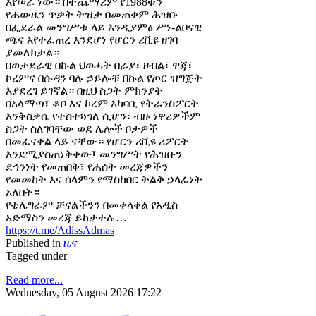
እየሠራ ነው። በተጨማሪም የ1988ቱን
የሐውዜን ጥቃት ትዝታ በመጠቀም ሕዝቡ
በፌደራል መንግሥቱ ላይ እንዲያምፅ ሥነ-ልቦናዊ
ጫና እየተፈጠረ እንደሆነ የሆርን ሪቪዩ ዘገባ
ያመለክታል።
በወታደራዊ በኩል ህወሓት በራያ፣ ዞብል፣ ዋጃ፣
ኮረምና በሱዳን ባሉ ኃይሎቹ በኩል የጦር ዝግጅት
እያደረገ ይገኛል። በዚህ ስጋት ምክንያት
በአላማጣ፣ ቆቦ እና ኮረም አካባቢ የትራንስፖርት
እንቅስቃሴ የተስተጓጎለ ሲሆን፣ ብዙ ነዋሪዎችም
ስጋት ስለገባቸው ወደ ሌሎች ቦታዎች
በመፈናቀል ላይ ናቸው። የሆርን ሪቪዩ ሪፖርት
እንደሚያስጠነቅቀው፤ መንግሥት የሕዝቡን
ደኅንነት የመጠበቅ፣ የሐሰት መረጃዎችን
የመመከት እና ሰላምን የማስከበር ትልቅ ኃላፊነት
አለበት።
የቴሌግራም ቻናልችንን በመቀላቀል የአዲስ
አድማስን መረጃ ይከታተሉ…
https://t.me/AdissAdmas
Published in
ዜና
Tagged under
Read more...
Wednesday, 05 August 2026 17:22