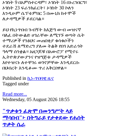
ኦገስት 9 በአምስተርዳም፣ ኦገስት 16 በኑረንበርግ፣
ኦገስት 23 ፍራንክፈርት፣ ኦገስት 30 ኮለን
እንዲሁም ሴፕቴምበር 5 በሙኒክ ከተሞች
ለታዳሚዎች ይደርሳል።
ይህ የኪነጥበብ ጉብኝት ከእጅግ ውብ መዝናኛ
ባለፈ በትውልድ ሀገራቸው ለሚገኙ ወጣት ሴት
ተማሪዎች የንፅህና መጠበቂያ ቁሳቁሶችን
ተደራሽ ለማድረግ ያለመ ትልቅ የበጎ አድራጎት
ዓላማ ሰንቋል። አዘጋጆቹ በአውሮፓ የሚኖሩ
ኢትዮጵያውያንና የዝግጅቱ ታዳሚዎች
እየተዝናኑ ለተቸገሩ ወገኖቻቸው እንዲደርሱ
በህብረት እንዲቆሙ ጥሪ አቅርበዋል።
Published in
ኪነ-ጥበባዊ ዜና
Tagged under
Read more...
Wednesday, 05 August 2026 18:55
"ጥቃቱን ፈጽሞ በመንግሥት ላይ
ማሳበብ"፦ በትግራይ የታቀደው የሐሰት
ጥቃት ሴራ