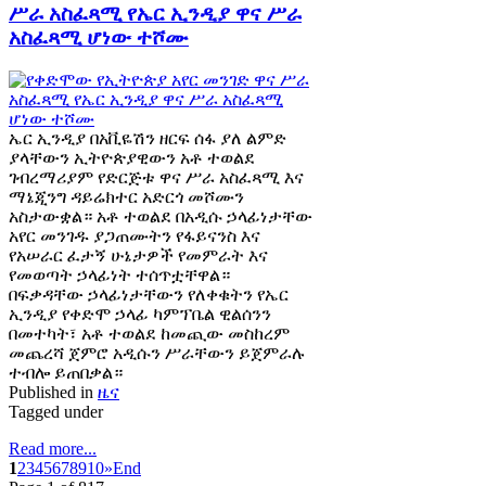
ሥራ አስፈጻሚ የኤር ኢንዲያ ዋና ሥራ
አስፈጻሚ ሆነው ተሾሙ
ኤር ኢንዲያ በአቪዬሽን ዘርፍ ሰፋ ያለ ልምድ
ያላቸውን ኢትዮጵያዊውን አቶ ተወልደ
ገብረማሪያም የድርጅቱ ዋና ሥራ አስፈጻሚ እና
ማኔጂንግ ዳይሬክተር አድርጎ መሾሙን
አስታውቋል። አቶ ተወልደ በአዲሱ ኃላፊነታቸው
አየር መንገዱ ያጋጠሙትን የፋይናንስ እና
የአሠራር ፈታኝ ሁኔታዎች የመምራት እና
የመወጣት ኃላፊነት ተሰጥቷቸዋል።
በፍቃዳቸው ኃላፊነታቸውን የለቀቁትን የኤር
ኢንዲያ የቀድሞ ኃላፊ ካምፕቤል ዊልሰንን
በመተካት፣ አቶ ተወልደ ከመጪው መስከረም
መጨረሻ ጀምሮ አዲሱን ሥራቸውን ይጀምራሉ
ተብሎ ይጠበቃል።
Published in
ዜና
Tagged under
Read more...
1
2
3
4
5
6
7
8
9
10
»
End