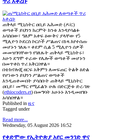
ጥሪ አቀረቡ
ጠቅላይ ሚኒስትር ዐቢይ አሕመድ (ዶ/ር)
ወጣቶች ይህንን ክረምት ከንቱ እንዳያሳልፉ
አሳስበው፣ ዓለም አቀፍ ዕውቅና ያላቸው የ5
ሚሊዮን ኮደርስ ኮርሶች ሥልጠና በነጻ እየተሰጡ
መሆኑን ገለጹ። ቀደም ሲል 5 ሚሊዮን ሰዎች
መመዝገባቸውን የገለጹት ጠቅላይ ሚኒስትሩ፣
አሁን ደግሞ ተራው የሌሎች ወጣቶች መሆኑን
በመጥቀስ ጥሪ አቅርበዋል።
በቴክኖሎጂ ዘርፍ አቅምን ለመፍጠር ትልቅ ዕድል
የሆነውን ይህንን ሥልጠና ወጣቶች
እንዲጠቀሙበት ያሳሰቡት ጠቅላይ ሚኒስትር
ዐቢይ፣ መማር የሚፈልጉ ሁሉ በድርጅቱ ድረ-ገጽ
(
ethiocoders.et
) በመግባት አሁኑኑ እንዲመዘገቡ
አሳስበዋል።
Published in
ዜና
Tagged under
Read more...
Wednesday, 05 August 2026 16:52
የቀድሞው የኢትዮጵያ አየር መንገድ ዋና