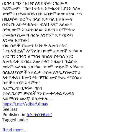
በነገሩ በጣም አዝኖ ለጓደኛው ነገረው።
ጓደኛውም፡ "በዚህ ተስፋ አትቁረጥ! ያንኑ ስዕል
ድገምና በተመሳሳይ ቦታ አስቀምጠው። ነገር ግን
በዚህኛው ስር 'የተበላሸ ቦታ ካለ በቀለሙና
በብሩሹ አስተካክሉት' ብለህ ጻፍ" አለው።
ሰዓሊውም እንደተባለው አደረገ። በማግስቱ
ተመልሶ ሲመጣ ስዕሉ አንድም ቦታ ሳይነካ
እንዳለ አገኘው!
ብዙ ሰዎች የሰውን ስህተት ለመንቀስና
"ተበላሽቷል" ለማለት በጣም ፈጣኖች ናቸው።
ነገር ግን ነገሩን ለማስተካከልና የተሻለ ነገር
ለመስራት ሲባል፤ እውቀቱ፣ ጊዜው፣ ጉልበቱ
ወይም ፍላጎቱ ያላቸው በጣም ጥቂቶች ናቸው።
ስለዚህ የሰዎች ነቀፌታ ተስፋ እንዲያስቆርጥህ
አትፍቀድ፤ ከመንቀስ ባሻገር መፍትሔ የሚሰጡ
ሰዎችን ብቻ አዳምጥ!
ኤርሚያስ በጋሻው ገሰሰ
የቴሌግራም ቻናልችንን በመቀላቀል የአዲስ
አድማስን መረጃ ይከታተሉ…
https://t.me/AdissAdmas
See less
Published in
ኪነ-ጥበባዊ ዜና
Tagged under
Read more...