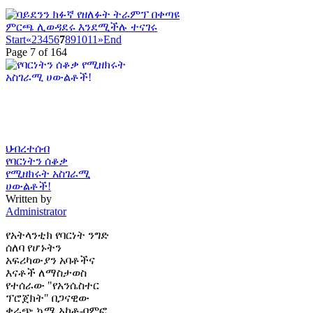
Start
«
2
3
4
5
6
7
8
9
10
11
»
End
Page 7 of 164
ህብረተሰብ
የባርነትን ሰቆቃ
የሚዘክሩት አስገራሚ
ሀውልቶች!
Written by
Administrator
የአትላንቲክ የባርነት ንግድ
ሰለባ የሆኑትን
አፍሪካውያን አባቶችና
እናቶች ለማስታወስ
የተሰራው "የአንሴስተር
ፕሮጀክት" በጋናዊው
ቀራጭ ኳሜ አኮቶ-ባምፎ