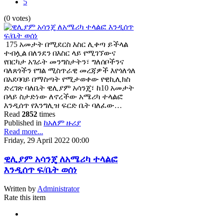
5
(0 votes)
175 አመታት በሚደርስ እስር ሊቀጣ ይችላል
ተብሏል በለንደን በእስር ላይ የሚገኘውና
የበርካታ አገራት መንግስታትን፣ ግለሰቦችንና
ባለጸጎችን የግል ሚስጥራዊ መረጃዎች እየጎለጎለ
በአደባባይ በማስጣት የሚታወቀው የዊኪሊክስ
ድረገጽ ባለቤት ዊሊያም አሳንጄ፣ ከ10 አመታት
በላይ ስታድነው ለኖረችው አሜሪካ ተላልፎ
እንዲሰጥ የእንግሊዝ ፍርድ ቤት ባለፈው…
Read
2852
times
Published in
ከአለም ዙሪያ
Read more...
Friday, 29 April 2022 00:00
ዊሊያም አሳንጄ ለአሜሪካ ተላልፎ
እንዲሰጥ ፍ/ቤት ወሰነ
Written by
Administrator
Rate this item