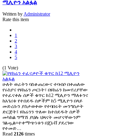
ሚሊዮን አልፏል
Written by
Administrator
Rate this item
1
2
3
4
5
(1 Vote)
ሁለት ወራትን ባስቆጠረውና ተባብሶ በቀጠለው
የሩስያና የዩክሬን ጦርነት፣ በዩክሬን ከመኖሪያቸው
የተፈናቀሉ ሰዎች ቁጥር ከ12 ሚሊዮን ማለፉንና
ከአገሪቱ የተሰደዱ ሰዎችም ከ5 ሚሊዮን በላይ
መድረሱን ያስታወቀው የተባበሩት መንግስታት
ድርጅት፤ ዩክሬንን ጥለው ከተሰደዱት ሰዎች
መካከል ግማሽ ያህሉ ህጻናት መሆናቸውንም
ገልጧል፡፡ተቀማጭነቱን በጄኔቭ ያደረገው
የተመድ…
Read
2126
times