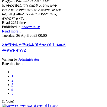
የመጀመሪያው መሆኑን ስቶክሆልም
ኢንተርናሽናል ፒስ ሪሰርች ኢንስቲቲዩት
የተባለው ተቋም ባወጣው አመታዊ ሪፖርቱ
አስታውቋል፡፡አለማቀፉ ወታደራዊ ወጪ
ዘንድሮም ለ7ኛ…
Read
2262
times
Published in
ከአለም ዙሪያ
Read more...
Tuesday, 26 April 2022 00:00
አለማቀፉ የሞባይል ሽያጭ በ11 በመቶ
መቀነሱ ተነገረ
Written by
Administrator
Rate this item
1
2
3
4
5
(1 Vote)