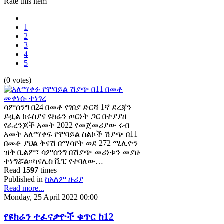
Rate this item
1
2
3
4
5
(0 votes)
ሳምሰንግ በ24 በመቶ የገበያ ድርሻ 1ኛ ደረጃን
ይዟል ከሩስያና ዩክሬን ጦርነት ጋር በተያያዘ
የፈረንጆች አመት 2022 የመጀመሪያው ሩብ
አመት አለማቀፍ የሞባይል ስልኮች ሽያጭ በ11
በመቶ ያህል ቅናሽ በማሳየት ወደ 272 ሚሊዮን
ዝቅ ቢልም፣ ሳምሰንግ በሽያጭ መሪነቱን መያዙ
ተነግሯል፡፡ካናሊስ ቪፒ የተባለው…
Read
1597
times
Published in
ከአለም ዙሪያ
Read more...
Monday, 25 April 2022 00:00
የዩክሬን ተፈናቃዮች ቁጥር ከ12