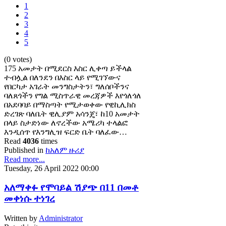
1
2
3
4
5
(0 votes)
175 አመታት በሚደርስ እስር ሊቀጣ ይችላል
ተብሏል በለንደን በእስር ላይ የሚገኘውና
የበርካታ አገራት መንግስታትን፣ ግለሰቦችንና
ባለጸጎችን የግል ሚስጥራዊ መረጃዎች እየጎለጎለ
በአደባባይ በማስጣት የሚታወቀው የዊኪሊክስ
ድረገጽ ባለቤት ዊሊያም አሳንጄ፣ ከ10 አመታት
በላይ ስታድነው ለኖረችው አሜሪካ ተላልፎ
እንዲሰጥ የእንግሊዝ ፍርድ ቤት ባለፈው…
Read
4036
times
Published in
ከአለም ዙሪያ
Read more...
Tuesday, 26 April 2022 00:00
አለማቀፉ የሞባይል ሽያጭ በ11 በመቶ
መቀነሱ ተነገረ
Written by
Administrator