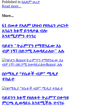
Published in
ከአለም ዙሪያ
Read more...
More...
61 በመቶ የአለም ህዝብ የዩክሬን ጦርነት
አገሬን ክፉኛ ይጎዳታል ብሎ
እንደሚያምን ተነገረ
ባይደን "ትራምፕን የማሸንፈው እኔ
ብቻ ነኝ፤ በድጋሚ እወዳደራለሁ" አሉ
በሶማሊያ “የሴቶች ብቻ” ሚዲያ
ተከፈተ
ባይደንን ክፉኛ የዘለፉት ትራምፕ በቀጣዩ
ምርጫ ሊወዳደሩ እንደሚችሉ ተናገሩ