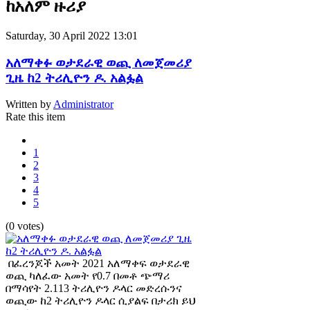
ከአለም ዙሪያ
Saturday, 30 April 2022 13:01
አለማቀፉ ወታደራዊ ወጪ ለመጀመሪያ
ጊዜ ከ2 ትሪሊዮን ዶ. አልፏል
Written by
Administrator
Rate this item
1
2
3
4
5
(0 votes)
በፈረንጆች አመት 2021 አለማቀፍ ወታደራዊ
ወጪ ካለፈው አመት የ0.7 በመቶ ጭማሪ
በማሳየት 2.113 ትሪሊዮን ዶላር መድረሱንና
ወጪው ከ2 ትሪሊዮን ዶላር ሲያልፍ በታሪክ ይህ