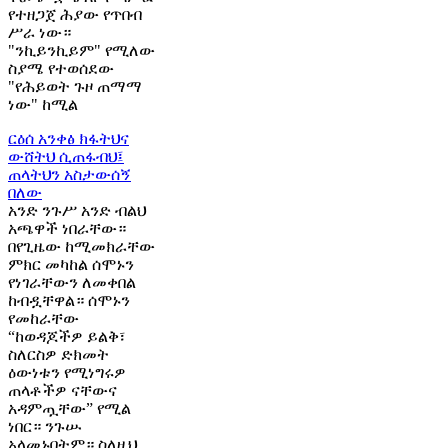
የተዘጋጀ ሕያው የጥበብ
ሥራ ነው።
"ንኪይንኪይም" የሚለው
ስያሜ የተወሰደው
"የሕይወት ጉዞ ጠማማ
ነው" ከሚል
ርዕሰ አንቀፅ
ክፋትህና
ውሸትህ ሲጠፋብህ፤
ጠላትህን አስታውሰኝ
በለው
አንድ ንጉሥ አንድ ብልህ
አጫዋች ነበራቸው።
በየጊዜው ከሚመክራቸው
ምክር መካከል ሰሞኑን
የነገራቸውን ለመቀበል
ከብዷቸዋል። ሰሞኑን
የመከራቸው
“ከወዳጆችዎ ይልቅ፣
ስለርስዎ ድክመት
ዕውነቱን የሚነግሩዎ
ጠላቶችዎ ናቸውና
አዳምጧቸው” የሚል
ነበር። ንጉሡ
አላመኑበትም። ስለዚህ