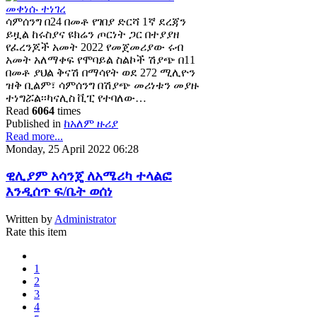
ሳምሰንግ በ24 በመቶ የገበያ ድርሻ 1ኛ ደረጃን
ይዟል ከሩስያና ዩክሬን ጦርነት ጋር በተያያዘ
የፈረንጆች አመት 2022 የመጀመሪያው ሩብ
አመት አለማቀፍ የሞባይል ስልኮች ሽያጭ በ11
በመቶ ያህል ቅናሽ በማሳየት ወደ 272 ሚሊዮን
ዝቅ ቢልም፣ ሳምሰንግ በሽያጭ መሪነቱን መያዙ
ተነግሯል፡፡ካናሊስ ቪፒ የተባለው…
Read
6064
times
Published in
ከአለም ዙሪያ
Read more...
Monday, 25 April 2022 06:28
ዊሊያም አሳንጄ ለአሜሪካ ተላልፎ
እንዲሰጥ ፍ/ቤት ወሰነ
Written by
Administrator
Rate this item
1
2
3
4