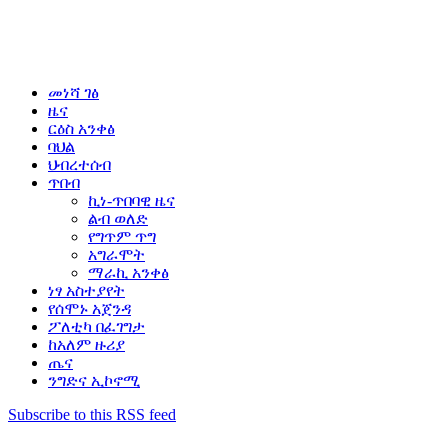
መነሻ ገፅ
ዜና
ርዕስ አንቀፅ
ባህል
ህብረተሰብ
ጥበብ
ኪነ-ጥበባዊ ዜና
ልብ ወለድ
የግጥም ጥግ
አግራሞት
ማራኪ አንቀፅ
ነፃ አስተያየት
የሰሞኑ አጀንዳ
ፖለቲካ በፈገግታ
ከአለም ዙሪያ
ጤና
ንግድና ኢኮኖሚ
Subscribe to this RSS feed